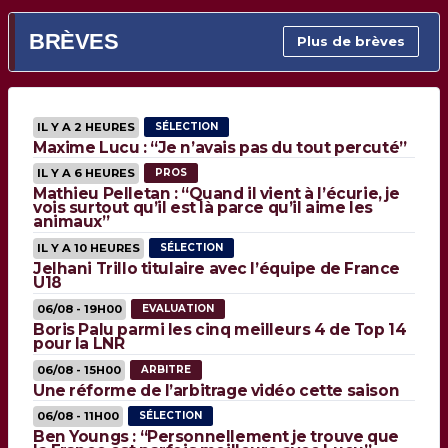
BRÈVES
Plus de brèves
IL Y A 2 HEURES
SÉLECTION
Maxime Lucu : “Je n’avais pas du tout percuté”
IL Y A 6 HEURES
PROS
Mathieu Pelletan : “Quand il vient à l’écurie, je
vois surtout qu’il est là parce qu’il aime les
animaux”
IL Y A 10 HEURES
SÉLECTION
Jelhani Trillo titulaire avec l’équipe de France
U18
06/08 - 19H00
EVALUATION
Boris Palu parmi les cinq meilleurs 4 de Top 14
pour la LNR
06/08 - 15H00
ARBITRE
Une réforme de l’arbitrage vidéo cette saison
06/08 - 11H00
SÉLECTION
Ben Youngs : “Personnellement je trouve que