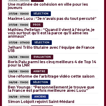
Une matinée de cohésion en ville pour les
joueurs
07/08 - 15H00
SÉLECTION
Maxime Lucu : “Je n’avais pas du tout percuté”
07/08 - 11H00
PROS
Mathieu Pelletan : “Quand il vient à l’écurie, je
vois surtout qu’il est là parce qu’il aime les
animaux”
07/08 - 07H00
SÉLECTION
Jelhani Trillo titulaire avec l’équipe de France
U18
06/08 - 19H00
EVALUATION
Boris Palu parmi les cinq meilleurs 4 de Top 14
pour la LNR
06/08 - 15H00
ARBITRE
Une réforme de l’arbitrage vidéo cette saison
06/08 - 11H00
SÉLECTION
Ben Youngs : “Personnellement je trouve que
la France est parfois meilleure avec Lucu”
06/08 - 07H00
ANCIENS
Simon Lobjoit rejoint Saint-Médard