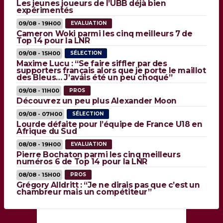
Les jeunes joueurs de l’UBB déjà bien
expérimentés
09/08 - 19H00
EVALUATION
Cameron Woki parmi les cinq meilleurs 7 de
Top 14 pour la LNR
09/08 - 15H00
SÉLECTION
Maxime Lucu : “Se faire siffler par des
supporters français alors que je porte le maillot
des Bleus… J’avais été un peu choqué”
09/08 - 11H00
PROS
Découvrez un peu plus Alexander Moon
09/08 - 07H00
SÉLECTION
Lourde défaite pour l’équipe de France U18 en
Afrique du Sud
08/08 - 19H00
EVALUATION
Pierre Bochaton parmi les cinq meilleurs
numéros 6 de Top 14 pour la LNR
08/08 - 15H00
PROS
Grégory Alldritt : “Je ne dirais pas que c’est un
chambreur mais un compétiteur”