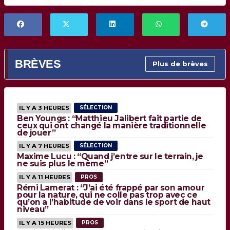
BRÈVES
Plus de brèves
IL Y A 3 HEURES
SÉLECTION
Ben Youngs : “Matthieu Jalibert fait partie de
ceux qui ont changé la manière traditionnelle
de jouer”
IL Y A 7 HEURES
SÉLECTION
Maxime Lucu : “Quand j’entre sur le terrain, je
ne suis plus le même”
IL Y A 11 HEURES
PROS
Rémi Lamerat : “J’ai été frappé par son amour
pour la nature, qui ne colle pas trop avec ce
qu’on a l’habitude de voir dans le sport de haut
niveau”
IL Y A 15 HEURES
PROS