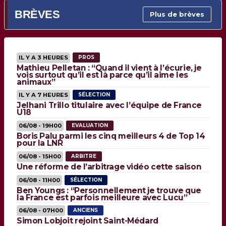
BRÈVES
Plus de brèves
IL Y A 3 HEURES
PROS
Mathieu Pelletan : “Quand il vient à l’écurie, je
vois surtout qu’il est là parce qu’il aime les
animaux”
IL Y A 7 HEURES
SÉLECTION
Jelhani Trillo titulaire avec l’équipe de France
U18
06/08 - 19H00
EVALUATION
Boris Palu parmi les cinq meilleurs 4 de Top 14
pour la LNR
06/08 - 15H00
ARBITRE
Une réforme de l’arbitrage vidéo cette saison
06/08 - 11H00
SÉLECTION
Ben Youngs : “Personnellement je trouve que
la France est parfois meilleure avec Lucu”
06/08 - 07H00
ANCIENS
Simon Lobjoit rejoint Saint-Médard