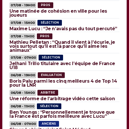
07/08 - 19H00
PROS
Une matinée de cohésion en ville pour les
joueurs
07/08 - 15H00
SÉLECTION
Maxime Lucu : “Je n’avais pas du tout percuté”
07/08 - 11H00
PROS
Mathieu Pelletan : “Quand il vient à l’écurie, je
vois surtout qu’il est là parce qu’il aime les
animaux”
07/08 - 07H00
SÉLECTION
Jelhani Trillo titulaire avec l’équipe de France
U18
06/08 - 19H00
EVALUATION
Boris Palu parmi les cinq meilleurs 4 de Top 14
pour la LNR
06/08 - 15H00
ARBITRE
Une réforme de l’arbitrage vidéo cette saison
06/08 - 11H00
SÉLECTION
Ben Youngs : “Personnellement je trouve que
la France est parfois meilleure avec Lucu”
06/08 - 07H00
ANCIENS