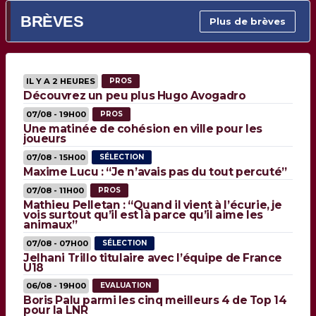
BRÈVES
Plus de brèves
IL Y A 2 HEURES
PROS
Découvrez un peu plus Hugo Avogadro
07/08 - 19H00
PROS
Une matinée de cohésion en ville pour les
joueurs
07/08 - 15H00
SÉLECTION
Maxime Lucu : “Je n’avais pas du tout percuté”
07/08 - 11H00
PROS
Mathieu Pelletan : “Quand il vient à l’écurie, je
vois surtout qu’il est là parce qu’il aime les
animaux”
07/08 - 07H00
SÉLECTION
Jelhani Trillo titulaire avec l’équipe de France
U18
06/08 - 19H00
EVALUATION
Boris Palu parmi les cinq meilleurs 4 de Top 14
pour la LNR