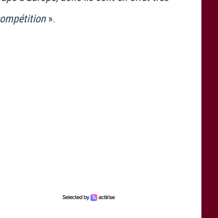
compétition
».