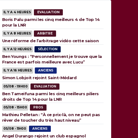
IL Y A 4 HEURES
EVALUATION
Boris Palu parmi les cinq meilleurs 4 de Top 14
pour la LNR
IL Y A 8 HEURES
ARBITRE
Une réforme de l’arbitrage vidéo cette saison
IL Y A 12 HEURES
SÉLECTION
Ben Youngs : “Personnellement je trouve que la
France est parfois meilleure avec Lucu”
IL Y A 16 HEURES
ANCIENS
Simon Lobjoit rejoint Saint-Médard
05/08 - 19H00
EVALUATION
Ben Tameifuna parmi les cinq meilleurs piliers
droits de Top 14 pour la LNR
05/08 - 15H00
PROS
Mathieu Pelletan : “À ce prix-là, on ne peut pas
rêver de toucher du très haut niveau”
05/08 - 11H00
ANCIENS
Angel Durango rejoint un club espagnol