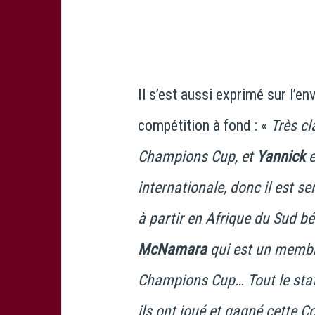
Il s’est aussi exprimé sur l’e
compétition à fond : «
Très cl
Champions Cup, et
Yannick
e
internationale, donc il est se
à partir en Afrique du Sud b
McNamara
qui est un membre
Champions Cup… Tout le staff
ils ont joué et gagné cette C