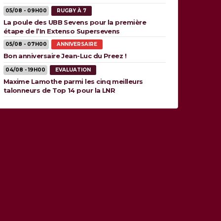
05/08 - 09H00
RUGBY À 7
La poule des UBB Sevens pour la première
étape de l’In Extenso Supersevens
05/08 - 07H00
ANNIVERSAIRE
Bon anniversaire Jean-Luc du Preez !
04/08 - 19H00
EVALUATION
Maxime Lamothe parmi les cinq meilleurs
talonneurs de Top 14 pour la LNR