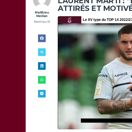
LAURENT MARTI : “
ATTIRÉS ET MOTIV
Matthieu
Meillan
Matthieu M
8/12 - 11H30