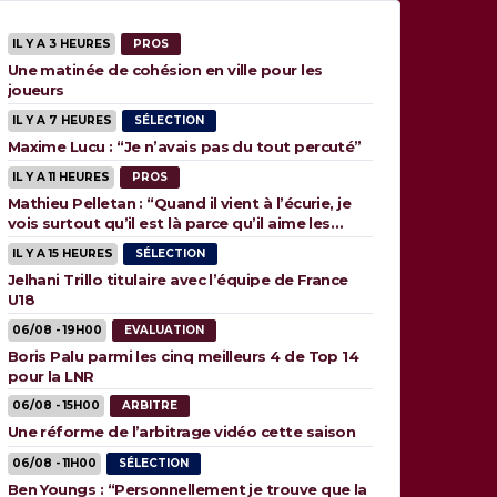
IL Y A 3 HEURES
PROS
Une matinée de cohésion en ville pour les
joueurs
IL Y A 7 HEURES
SÉLECTION
Maxime Lucu : “Je n’avais pas du tout percuté”
IL Y A 11 HEURES
PROS
Mathieu Pelletan : “Quand il vient à l’écurie, je
vois surtout qu’il est là parce qu’il aime les
animaux”
IL Y A 15 HEURES
SÉLECTION
Jelhani Trillo titulaire avec l’équipe de France
U18
06/08 - 19H00
EVALUATION
Boris Palu parmi les cinq meilleurs 4 de Top 14
pour la LNR
06/08 - 15H00
ARBITRE
Une réforme de l’arbitrage vidéo cette saison
06/08 - 11H00
SÉLECTION
Ben Youngs : “Personnellement je trouve que la