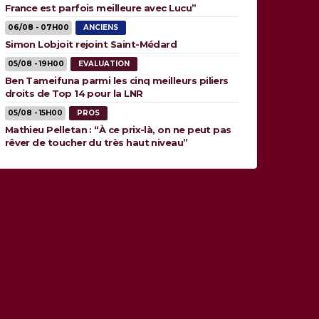
France est parfois meilleure avec Lucu”
06/08 - 07H00
ANCIENS
Simon Lobjoit rejoint Saint-Médard
05/08 - 19H00
EVALUATION
Ben Tameifuna parmi les cinq meilleurs piliers
droits de Top 14 pour la LNR
05/08 - 15H00
PROS
Mathieu Pelletan : “À ce prix-là, on ne peut pas
rêver de toucher du très haut niveau”