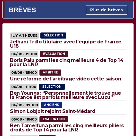
BRÈVES
Plus de brèves
IL Y A 1 HEURE
SÉLECTION
Jelhani Trillo titulaire avec l’équipe de France
U18
06/08 - 19H00
EVALUATION
Boris Palu parmi les cinq meilleurs 4 de Top 14
pour la LNR
06/08 - 15H00
ARBITRE
Une réforme de l’arbitrage vidéo cette saison
06/08 - 11H00
SÉLECTION
Ben Youngs : “Personnellement je trouve que
la France est parfois meilleure avec Lucu”
06/08 - 07H00
ANCIENS
Simon Lobjoit rejoint Saint-Médard
05/08 - 19H00
EVALUATION
Ben Tameifuna parmi les cinq meilleurs piliers
droits de Top 14 pour la LNR