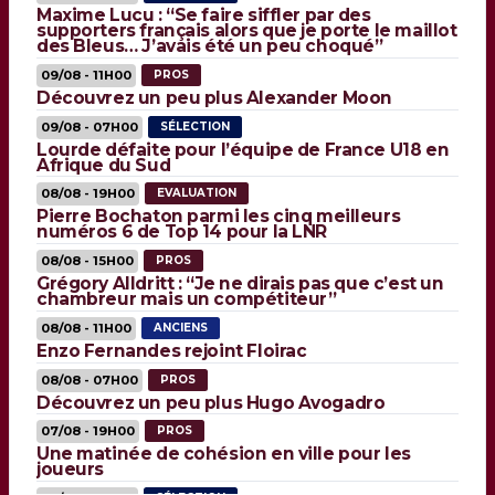
Maxime Lucu : “Se faire siffler par des
supporters français alors que je porte le maillot
des Bleus… J’avais été un peu choqué”
09/08 - 11H00
PROS
Découvrez un peu plus Alexander Moon
09/08 - 07H00
SÉLECTION
Lourde défaite pour l’équipe de France U18 en
Afrique du Sud
08/08 - 19H00
EVALUATION
Pierre Bochaton parmi les cinq meilleurs
numéros 6 de Top 14 pour la LNR
08/08 - 15H00
PROS
Grégory Alldritt : “Je ne dirais pas que c’est un
chambreur mais un compétiteur”
08/08 - 11H00
ANCIENS
Enzo Fernandes rejoint Floirac
08/08 - 07H00
PROS
Découvrez un peu plus Hugo Avogadro
07/08 - 19H00
PROS
Une matinée de cohésion en ville pour les
joueurs