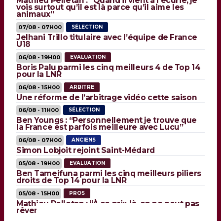
Mathieu Pelletan : “Quand il vient à l’écurie, je
vois surtout qu’il est là parce qu’il aime les
animaux”
07/08 - 07H00
SÉLECTION
Jelhani Trillo titulaire avec l’équipe de France
U18
06/08 - 19H00
EVALUATION
Boris Palu parmi les cinq meilleurs 4 de Top 14
pour la LNR
06/08 - 15H00
ARBITRE
Une réforme de l’arbitrage vidéo cette saison
06/08 - 11H00
SÉLECTION
Ben Youngs : “Personnellement je trouve que
la France est parfois meilleure avec Lucu”
06/08 - 07H00
ANCIENS
Simon Lobjoit rejoint Saint-Médard
05/08 - 19H00
EVALUATION
Ben Tameifuna parmi les cinq meilleurs piliers
droits de Top 14 pour la LNR
05/08 - 15H00
PROS
Mathieu Pelletan : “À ce prix-là, on ne peut pas
rêver de toucher du très haut niveau”