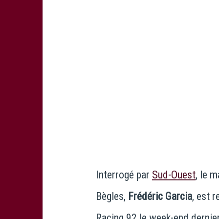
Interrogé par
Sud-Ouest
, le 
Bègles,
Frédéric Garcia
, est 
Racing 92 le week-end dernier