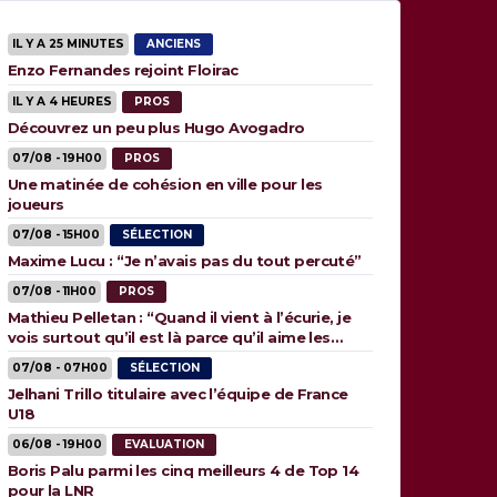
IL Y A 25 MINUTES
ANCIENS
Enzo Fernandes rejoint Floirac
IL Y A 4 HEURES
PROS
Découvrez un peu plus Hugo Avogadro
07/08 - 19H00
PROS
Une matinée de cohésion en ville pour les
joueurs
07/08 - 15H00
SÉLECTION
Maxime Lucu : “Je n’avais pas du tout percuté”
07/08 - 11H00
PROS
Mathieu Pelletan : “Quand il vient à l’écurie, je
vois surtout qu’il est là parce qu’il aime les
animaux”
07/08 - 07H00
SÉLECTION
Jelhani Trillo titulaire avec l’équipe de France
U18
06/08 - 19H00
EVALUATION
Boris Palu parmi les cinq meilleurs 4 de Top 14
pour la LNR