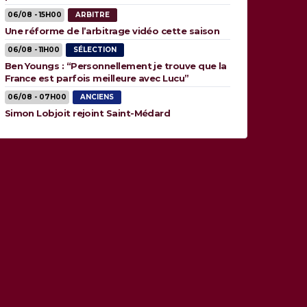
06/08 - 15H00
ARBITRE
Une réforme de l’arbitrage vidéo cette saison
06/08 - 11H00
SÉLECTION
Ben Youngs : “Personnellement je trouve que la
France est parfois meilleure avec Lucu”
06/08 - 07H00
ANCIENS
Simon Lobjoit rejoint Saint-Médard