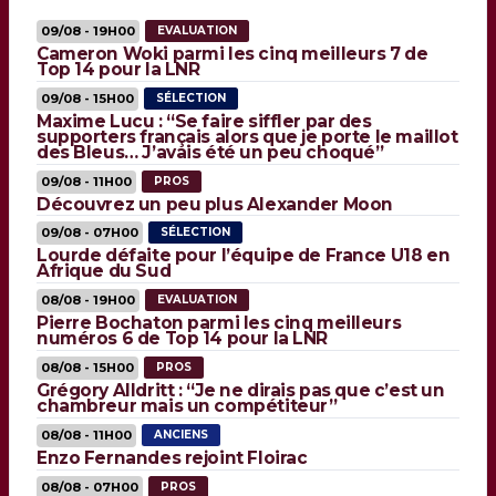
09/08 - 19H00
EVALUATION
Cameron Woki parmi les cinq meilleurs 7 de
Top 14 pour la LNR
09/08 - 15H00
SÉLECTION
Maxime Lucu : “Se faire siffler par des
supporters français alors que je porte le maillot
des Bleus… J’avais été un peu choqué”
09/08 - 11H00
PROS
Découvrez un peu plus Alexander Moon
09/08 - 07H00
SÉLECTION
Lourde défaite pour l’équipe de France U18 en
Afrique du Sud
08/08 - 19H00
EVALUATION
Pierre Bochaton parmi les cinq meilleurs
numéros 6 de Top 14 pour la LNR
08/08 - 15H00
PROS
Grégory Alldritt : “Je ne dirais pas que c’est un
chambreur mais un compétiteur”
08/08 - 11H00
ANCIENS
Enzo Fernandes rejoint Floirac
08/08 - 07H00
PROS