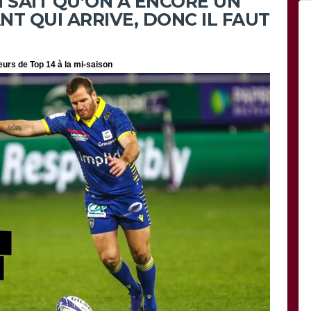
N SAIT QU’ON A ENCORE UN
NT QUI ARRIVE, DONC IL FAUT