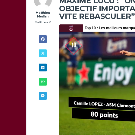
MAXIME LUCU : “O
OBJECTIF IMPORTA
Matthieu
VITE REBASCULER”
Meillan
Matthieu M
31/05 -
12H00