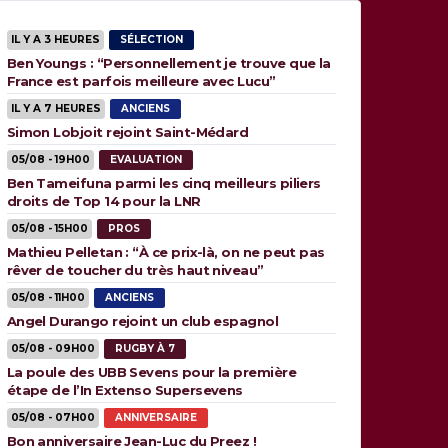
IL Y A 3 HEURES
SÉLECTION
Ben Youngs : “Personnellement je trouve que la
France est parfois meilleure avec Lucu”
IL Y A 7 HEURES
ANCIENS
Simon Lobjoit rejoint Saint-Médard
05/08 - 19H00
EVALUATION
Ben Tameifuna parmi les cinq meilleurs piliers
droits de Top 14 pour la LNR
05/08 - 15H00
PROS
Mathieu Pelletan : “À ce prix-là, on ne peut pas
rêver de toucher du très haut niveau”
05/08 - 11H00
ANCIENS
Angel Durango rejoint un club espagnol
05/08 - 09H00
RUGBY À 7
La poule des UBB Sevens pour la première
étape de l’In Extenso Supersevens
05/08 - 07H00
ANNIVERSAIRE
Bon anniversaire Jean-Luc du Preez !