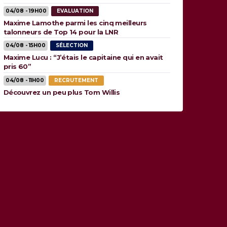
04/08 - 19H00
EVALUATION
Maxime Lamothe parmi les cinq meilleurs
talonneurs de Top 14 pour la LNR
04/08 - 15H00
SÉLECTION
Maxime Lucu : “J’étais le capitaine qui en avait
pris 60”
04/08 - 11H00
RECRUTEMENT
Découvrez un peu plus Tom Willis