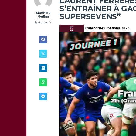
LAURENT FERRÈRES
S’ENTRAÎNER À GA
Matthieu
SUPERSEVENS”
Meillan
Matthieu M
11/02 -
14H00