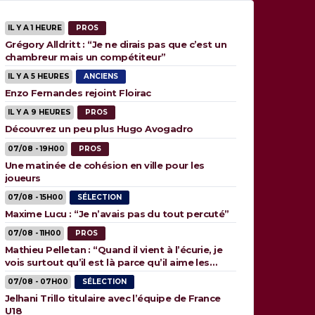
IL Y A 1 HEURE
PROS
Grégory Alldritt : “Je ne dirais pas que c’est un
chambreur mais un compétiteur”
IL Y A 5 HEURES
ANCIENS
Enzo Fernandes rejoint Floirac
IL Y A 9 HEURES
PROS
Découvrez un peu plus Hugo Avogadro
07/08 - 19H00
PROS
Une matinée de cohésion en ville pour les
joueurs
07/08 - 15H00
SÉLECTION
Maxime Lucu : “Je n’avais pas du tout percuté”
07/08 - 11H00
PROS
Mathieu Pelletan : “Quand il vient à l’écurie, je
vois surtout qu’il est là parce qu’il aime les
animaux”
07/08 - 07H00
SÉLECTION
Jelhani Trillo titulaire avec l’équipe de France
U18