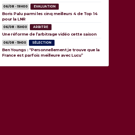
06/08 - 19H00
EVALUATION
Boris Palu parmi les cinq meilleurs 4 de Top 14
pour la LNR
06/08 - 15H00
ARBITRE
Une réforme de l’arbitrage vidéo cette saison
06/08 - 11H00
SÉLECTION
Ben Youngs : “Personnellement je trouve que la
France est parfois meilleure avec Lucu”