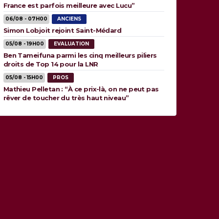
France est parfois meilleure avec Lucu”
06/08 - 07H00
ANCIENS
Simon Lobjoit rejoint Saint-Médard
05/08 - 19H00
EVALUATION
Ben Tameifuna parmi les cinq meilleurs piliers
droits de Top 14 pour la LNR
05/08 - 15H00
PROS
Mathieu Pelletan : “À ce prix-là, on ne peut pas
rêver de toucher du très haut niveau”