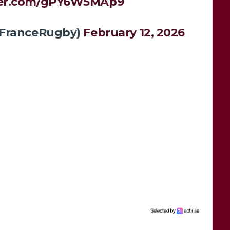
tter.com/gPY6W5MAp9
@FranceRugby)
February 12, 2026