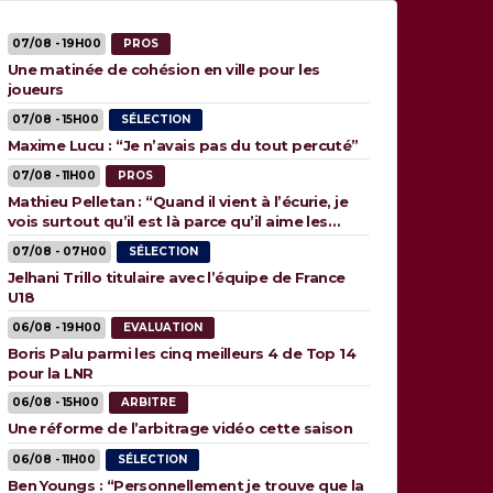
07/08 - 19H00
PROS
Une matinée de cohésion en ville pour les
joueurs
07/08 - 15H00
SÉLECTION
Maxime Lucu : “Je n’avais pas du tout percuté”
07/08 - 11H00
PROS
Mathieu Pelletan : “Quand il vient à l’écurie, je
vois surtout qu’il est là parce qu’il aime les
animaux”
07/08 - 07H00
SÉLECTION
Jelhani Trillo titulaire avec l’équipe de France
U18
06/08 - 19H00
EVALUATION
Boris Palu parmi les cinq meilleurs 4 de Top 14
pour la LNR
06/08 - 15H00
ARBITRE
Une réforme de l’arbitrage vidéo cette saison
06/08 - 11H00
SÉLECTION
Ben Youngs : “Personnellement je trouve que la