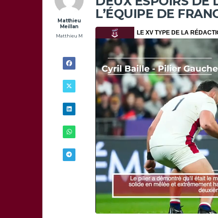
DEUX ESPOIRS DE 
L’ÉQUIPE DE FRAN
Matthieu
Meillan
Matthieu M
12/02 -
13H06