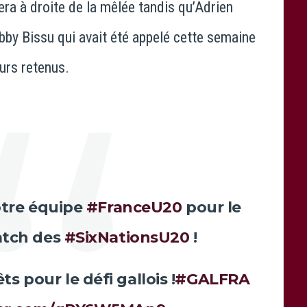
ra à droite de la mêlée tandis qu’Adrien
bby Bissu qui avait été appelé cette semaine
eurs retenus.
otre équipe
#FranceU20
pour le
tch des
#SixNationsU20
!
s pour le défi gallois !
#GALFRA