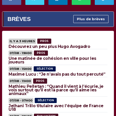
BRÈVES
Plus de brèves
IL Y A 3 HEURES
PROS
Découvrez un peu plus Hugo Avogadro
07/08 - 19H00
PROS
Une matinée de cohésion en ville pour les
joueurs
07/08 - 15H00
SÉLECTION
Maxime Lucu : “Je n’avais pas du tout percuté”
07/08 - 11H00
PROS
Mathieu Pelletan : “Quand il vient à l’écurie, je
vois surtout qu’il est là parce qu’il aime les
animaux”
07/08 - 07H00
SÉLECTION
Jelhani Trillo titulaire avec l’équipe de France
U18