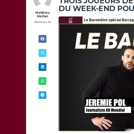
TROIS JOUEURS DE 
DU WEEK-END POU
Matthieu
Meillan
Matthieu M
18/02 -
12H00