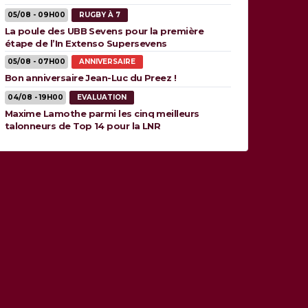
05/08 - 09H00
RUGBY À 7
La poule des UBB Sevens pour la première
étape de l’In Extenso Supersevens
05/08 - 07H00
ANNIVERSAIRE
Bon anniversaire Jean-Luc du Preez !
04/08 - 19H00
EVALUATION
Maxime Lamothe parmi les cinq meilleurs
talonneurs de Top 14 pour la LNR