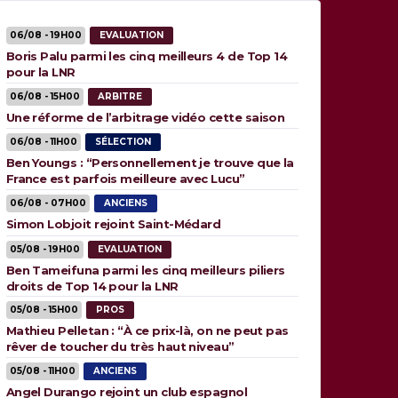
06/08 - 19H00
EVALUATION
Boris Palu parmi les cinq meilleurs 4 de Top 14
pour la LNR
06/08 - 15H00
ARBITRE
Une réforme de l’arbitrage vidéo cette saison
06/08 - 11H00
SÉLECTION
Ben Youngs : “Personnellement je trouve que la
France est parfois meilleure avec Lucu”
06/08 - 07H00
ANCIENS
Simon Lobjoit rejoint Saint-Médard
05/08 - 19H00
EVALUATION
Ben Tameifuna parmi les cinq meilleurs piliers
droits de Top 14 pour la LNR
05/08 - 15H00
PROS
Mathieu Pelletan : “À ce prix-là, on ne peut pas
rêver de toucher du très haut niveau”
05/08 - 11H00
ANCIENS
Angel Durango rejoint un club espagnol