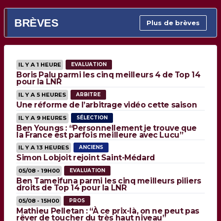
BRÈVES
Plus de brèves
IL Y A 1 HEURE
EVALUATION
Boris Palu parmi les cinq meilleurs 4 de Top 14
pour la LNR
IL Y A 5 HEURES
ARBITRE
Une réforme de l’arbitrage vidéo cette saison
IL Y A 9 HEURES
SÉLECTION
Ben Youngs : “Personnellement je trouve que
la France est parfois meilleure avec Lucu”
IL Y A 13 HEURES
ANCIENS
Simon Lobjoit rejoint Saint-Médard
05/08 - 19H00
EVALUATION
Ben Tameifuna parmi les cinq meilleurs piliers
droits de Top 14 pour la LNR
05/08 - 15H00
PROS
Mathieu Pelletan : “À ce prix-là, on ne peut pas
rêver de toucher du très haut niveau”