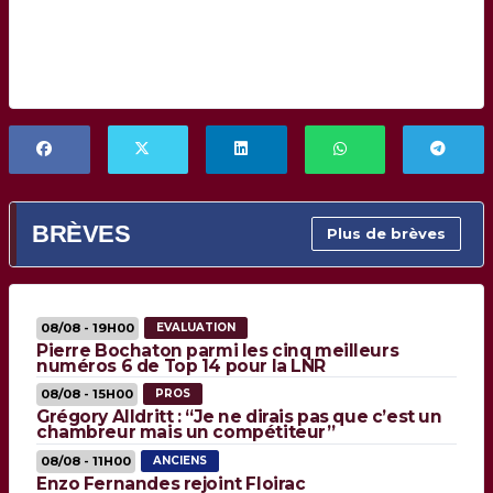
BRÈVES
Plus de brèves
08/08 - 19H00
EVALUATION
Pierre Bochaton parmi les cinq meilleurs
numéros 6 de Top 14 pour la LNR
08/08 - 15H00
PROS
Grégory Alldritt : “Je ne dirais pas que c’est un
chambreur mais un compétiteur”
08/08 - 11H00
ANCIENS
Enzo Fernandes rejoint Floirac