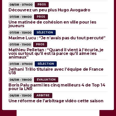
08/08 - 07H00
PROS
Découvrez un peu plus Hugo Avogadro
07/08 - 19H00
PROS
Une matinée de cohésion en ville pour les
joueurs
07/08 - 15H00
SÉLECTION
Maxime Lucu : “Je n’avais pas du tout percuté”
07/08 - 11H00
PROS
Mathieu Pelletan : “Quand il vient à l’écurie, je
vois surtout qu’il est là parce qu’il aime les
animaux”
07/08 - 07H00
SÉLECTION
Jelhani Trillo titulaire avec l’équipe de France
U18
06/08 - 19H00
EVALUATION
Boris Palu parmi les cinq meilleurs 4 de Top 14
pour la LNR
06/08 - 15H00
ARBITRE
Une réforme de l’arbitrage vidéo cette saison