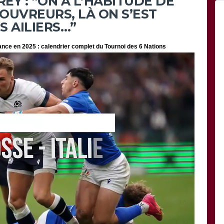
REY : “ON A L’HABITUDE DE
OUVREURS, LÀ ON S’EST
S AILIERS…”