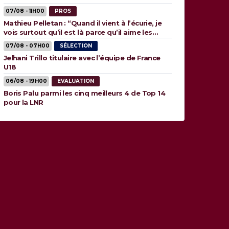
07/08 - 11H00
PROS
Mathieu Pelletan : “Quand il vient à l’écurie, je
vois surtout qu’il est là parce qu’il aime les
animaux”
07/08 - 07H00
SÉLECTION
Jelhani Trillo titulaire avec l’équipe de France
U18
06/08 - 19H00
EVALUATION
Boris Palu parmi les cinq meilleurs 4 de Top 14
pour la LNR