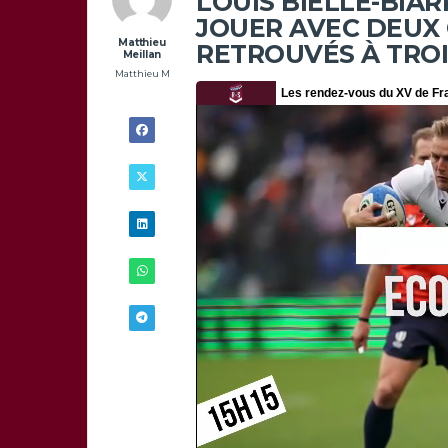
LOUIS BIELLE-BIAR
JOUER AVEC DEUX 
Matthieu
RETROUVÉS À TROI
Meillan
Matthieu M
27/02 -
8H00