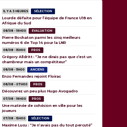
IL Y A 3 HEURES
SÉLECTION
Lourde défaite pour l’équipe de France U18 en
Afrique du Sud
08/08 - 19H00
EVALUATION
Pierre Bochaton parmi les cinq meilleurs
numéros 6 de Top 14 pour la LNR
08/08 - 15H00
PROS
Grégory Alldritt : “Je ne dirais pas que c’est un
chambreur mais un compétiteur”
08/08 - 11H00
ANCIENS
Enzo Fernandes rejoint Floirac
08/08 - 07H00
PROS
Découvrez un peu plus Hugo Avogadro
07/08 - 19H00
PROS
Une matinée de cohésion en ville pour les
joueurs
07/08 - 15H00
SÉLECTION
Maxime Lucu : “Je n’avais pas du tout percuté”