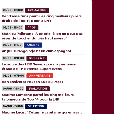
05/08 - 19H00
EVALUATION
Ben Tameifuna parmi les cinq meilleurs piliers
droits de Top 14 pour la LNR
05/08 - 15H00
PROS
Mathieu Pelletan : “À ce prix-là, on ne peut pas
rêver de toucher du très haut niveau”
05/08 - 11H00
ANCIENS
Angel Durango rejoint un club espagnol
05/08 - 09H00
RUGBY À 7
La poule des UBB Sevens pour la première
étape de l’In Extenso Supersevens
05/08 - 07H00
ANNIVERSAIRE
Bon anniversaire Jean-Luc du Preez !
04/08 - 19H00
EVALUATION
Maxime Lamothe parmi les cinq meilleurs
talonneurs de Top 14 pour la LNR
04/08 - 15H00
SÉLECTION
Maxime Lucu : “J’étais le capitaine qui en avait