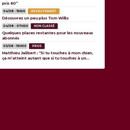
pris 60”
04/08 - 11H00
RECRUTEMENT
Découvrez un peu plus Tom Willis
04/08 - 07H00
NON CLASSÉ
Quelques places restantes pour les nouveaux
abonnés
03/08 - 19H00
PROS
Matthieu Jalibert : “Si tu touches à mon chien,
ça m’atteint autant que si tu touches à un
membre de ma famille”