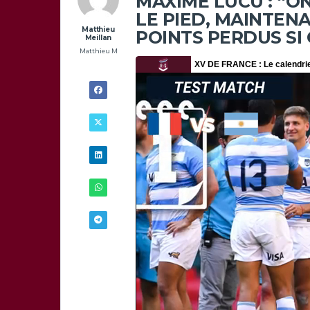
MAXIME LUCU : “ON
LE PIED, MAINTEN
Matthieu
POINTS PERDUS SI
Meillan
Matthieu M
26/02 -
15H00