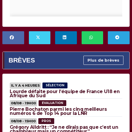
BRÈVES
Plus de brèves
IL Y A 4 HEURES
SÉLECTION
Lourde défaite pour l’équipe de France U18 en
Afrique du Sud
08/08 - 19H00
EVALUATION
Pierre Bochaton parmi les cinq meilleurs
numéros 6 de Top 14 pour la LNR
08/08 - 15H00
PROS
Grégory Alldritt : “Je ne dirais pas que c’est un
chambreur mais un compétiteur”