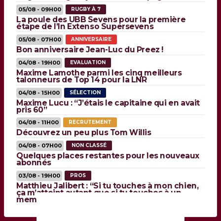
05/08 - 09H00
RUGBY À 7
La poule des UBB Sevens pour la première
étape de l’In Extenso Supersevens
05/08 - 07H00
ANNIVERSAIRE
Bon anniversaire Jean-Luc du Preez !
04/08 - 19H00
EVALUATION
Maxime Lamothe parmi les cinq meilleurs
talonneurs de Top 14 pour la LNR
04/08 - 15H00
SÉLECTION
Maxime Lucu : “J’étais le capitaine qui en avait
pris 60”
04/08 - 11H00
RECRUTEMENT
Découvrez un peu plus Tom Willis
04/08 - 07H00
NON CLASSÉ
Quelques places restantes pour les nouveaux
abonnés
03/08 - 19H00
PROS
Matthieu Jalibert : “Si tu touches à mon chien,
ça m’atteint autant que si tu touches à un
membre de ma famille”