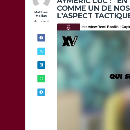
AYMERIC LUC : “EN
COMME UN DE NOS
Matthieu
L’ASPECT TACTIQU
Meillan
Matthieu M
1/03 -
14H30