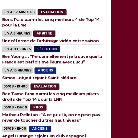
IL Y A 57 MINUTES
EVALUATION
Boris Palu parmi les cinq meilleurs 4 de Top 14
pour la LNR
IL Y A 5 HEURES
ARBITRE
Une réforme de l’arbitrage vidéo cette saison
IL Y A 9 HEURES
SÉLECTION
Ben Youngs : “Personnellement je trouve que la
France est parfois meilleure avec Lucu”
IL Y A 13 HEURES
ANCIENS
Simon Lobjoit rejoint Saint-Médard
05/08 - 19H00
EVALUATION
Ben Tameifuna parmi les cinq meilleurs piliers
droits de Top 14 pour la LNR
05/08 - 15H00
PROS
Mathieu Pelletan : “À ce prix-là, on ne peut pas
rêver de toucher du très haut niveau”
05/08 - 11H00
ANCIENS
Angel Durango rejoint un club espagnol