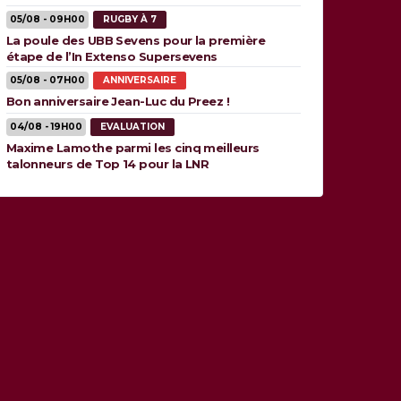
05/08 - 09H00
RUGBY À 7
La poule des UBB Sevens pour la première
étape de l’In Extenso Supersevens
05/08 - 07H00
ANNIVERSAIRE
Bon anniversaire Jean-Luc du Preez !
04/08 - 19H00
EVALUATION
Maxime Lamothe parmi les cinq meilleurs
talonneurs de Top 14 pour la LNR