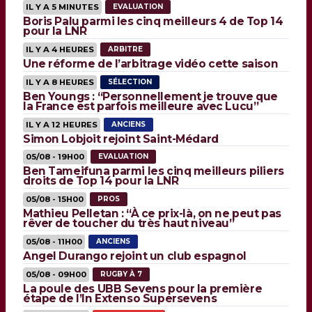
IL Y A 5 MINUTES
EVALUATION
Boris Palu parmi les cinq meilleurs 4 de Top 14
pour la LNR
IL Y A 4 HEURES
ARBITRE
Une réforme de l’arbitrage vidéo cette saison
IL Y A 8 HEURES
SÉLECTION
Ben Youngs : “Personnellement je trouve que
la France est parfois meilleure avec Lucu”
IL Y A 12 HEURES
ANCIENS
Simon Lobjoit rejoint Saint-Médard
05/08 - 19H00
EVALUATION
Ben Tameifuna parmi les cinq meilleurs piliers
droits de Top 14 pour la LNR
05/08 - 15H00
PROS
Mathieu Pelletan : “À ce prix-là, on ne peut pas
rêver de toucher du très haut niveau”
05/08 - 11H00
ANCIENS
Angel Durango rejoint un club espagnol
05/08 - 09H00
RUGBY À 7
La poule des UBB Sevens pour la première
étape de l’In Extenso Supersevens