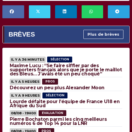
BRÈVES
Plus de brèves
IL Y A 36 MINUTES
SÉLECTION
Maxime Lucu : “Se faire siffler par des
supporters français alors que je porte le maillot
des Bleus… J’avais été un peu choqué”
IL Y A 5 HEURES
PROS
Découvrez un peu plus Alexander Moon
IL Y A 9 HEURES
SÉLECTION
Lourde défaite pour l’équipe de France U18 en
Afrique du Sud
08/08 - 19H00
EVALUATION
Pierre Bochaton parmi les cinq meilleurs
numéros 6 de Top 14 pour la LNR
08/08 - 15H00
PROS