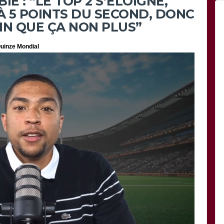
É : “LE TOP 2 S’ÉLOIGNE,
’À 5 POINTS DU SECOND, DONC
OIN QUE ÇA NON PLUS”