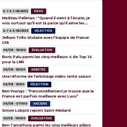
IL Y A 2 HEURES
PROS
Mathieu Pelletan : “Quand il vient à l’écurie, je
vois surtout qu’il est là parce qu’il aime les
animaux”
IL Y A 6 HEURES
SÉLECTION
Jelhani Trillo titulaire avec l’équipe de France
U18
06/08 - 19H00
EVALUATION
Boris Palu parmi les cinq meilleurs 4 de Top 14
pour la LNR
06/08 - 15H00
ARBITRE
Une réforme de l’arbitrage vidéo cette saison
06/08 - 11H00
SÉLECTION
Ben Youngs : “Personnellement je trouve que la
France est parfois meilleure avec Lucu”
06/08 - 07H00
ANCIENS
Simon Lobjoit rejoint Saint-Médard
05/08 - 19H00
EVALUATION
Ben Tameifuna parmi les cinq meilleurs piliers