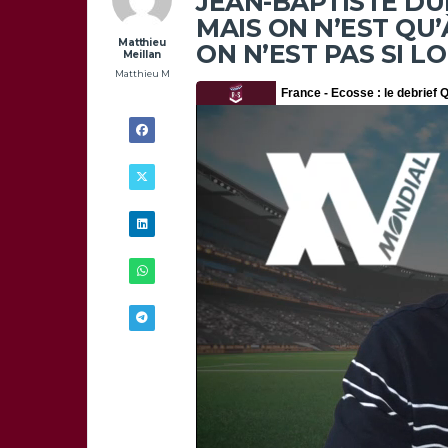
JEAN-BAPTISTE DUBI
MAIS ON N’EST QU
Matthieu
ON N’EST PAS SI L
Meillan
Matthieu M
11/03 -
17H00