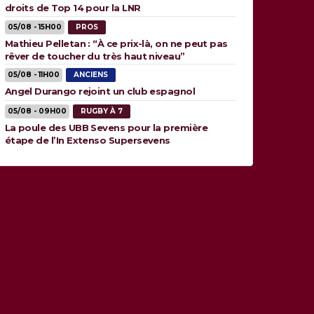
droits de Top 14 pour la LNR
05/08 - 15H00
PROS
Mathieu Pelletan : “À ce prix-là, on ne peut pas
rêver de toucher du très haut niveau”
05/08 - 11H00
ANCIENS
Angel Durango rejoint un club espagnol
05/08 - 09H00
RUGBY À 7
La poule des UBB Sevens pour la première
étape de l’In Extenso Supersevens