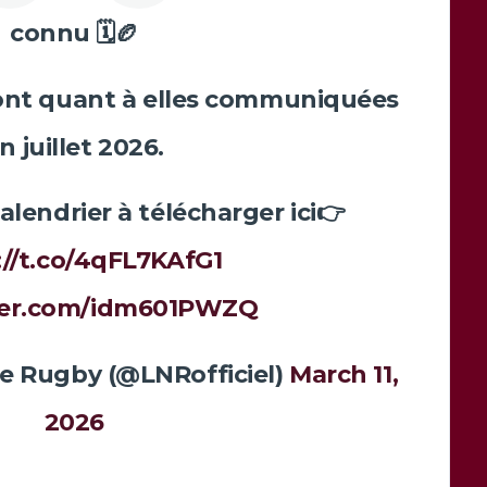
connu 🗓️🏉
ront quant à elles communiquées
n juillet 2026.
calendrier à télécharger ici👉
://t.co/4qFL7KAfG1
tter.com/idm601PWZQ
de Rugby (@LNRofficiel)
March 11,
2026