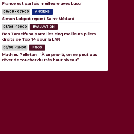
France est parfois meilleure avec Lucu”
06/08 - 07H00
ANCIENS
Simon Lobjoit rejoint Saint-Médard
05/08 - 19H00
EVALUATION
Ben Tameifuna parmi les cinq meilleurs piliers
droits de Top 14 pour la LNR
05/08 - 15H00
PROS
Mathieu Pelletan : “À ce prix-là, on ne peut pas
rêver de toucher du très haut niveau”