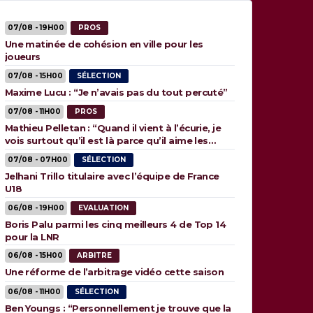
07/08 - 19H00
PROS
Une matinée de cohésion en ville pour les
joueurs
07/08 - 15H00
SÉLECTION
Maxime Lucu : “Je n’avais pas du tout percuté”
07/08 - 11H00
PROS
Mathieu Pelletan : “Quand il vient à l’écurie, je
vois surtout qu’il est là parce qu’il aime les
animaux”
07/08 - 07H00
SÉLECTION
Jelhani Trillo titulaire avec l’équipe de France
U18
06/08 - 19H00
EVALUATION
Boris Palu parmi les cinq meilleurs 4 de Top 14
pour la LNR
06/08 - 15H00
ARBITRE
Une réforme de l’arbitrage vidéo cette saison
06/08 - 11H00
SÉLECTION
Ben Youngs : “Personnellement je trouve que la