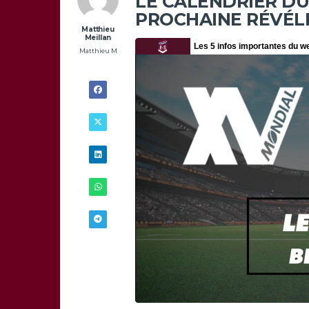
LE CALENDRIER DU
PROCHAINE RÉVÉL
Matthieu
Meillan
Matthieu M
12/03 -
15H00