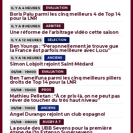
IL Y A 4 HEURES
EVALUATION
Boris Palu parmi les cinq meilleurs 4 de Top 14
pour la LNR
IL Y A 8 HEURES
ARBITRE
Une réforme de l’arbitrage vidéo cette saison
IL Y A 12 HEURES
SÉLECTION
Ben Youngs : “Personnellement je trouve que
la France est parfois meilleure avec Lucu”
IL Y A 16 HEURES
ANCIENS
Simon Lobjoit rejoint Saint-Médard
05/08 - 19H00
EVALUATION
Ben Tameifuna parmi les cinq meilleurs piliers
droits de Top 14 pour la LNR
05/08 - 15H00
PROS
Mathieu Pelletan : “À ce prix-là, on ne peut pas
rêver de toucher du très haut niveau”
05/08 - 11H00
ANCIENS
Angel Durango rejoint un club espagnol
05/08 - 09H00
RUGBY À 7
La poule des UBB Sevens pour la première
étape de l’In Extenso Supersevens