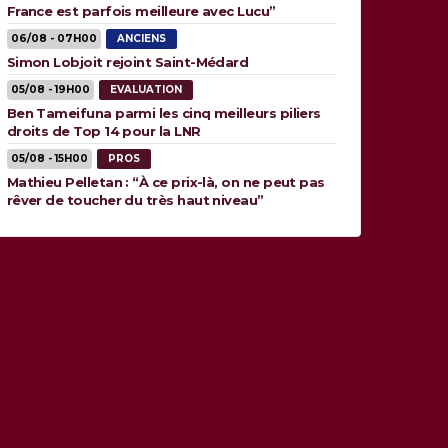
France est parfois meilleure avec Lucu”
06/08 - 07H00
ANCIENS
Simon Lobjoit rejoint Saint-Médard
05/08 - 19H00
EVALUATION
Ben Tameifuna parmi les cinq meilleurs piliers
droits de Top 14 pour la LNR
05/08 - 15H00
PROS
Mathieu Pelletan : “À ce prix-là, on ne peut pas
rêver de toucher du très haut niveau”