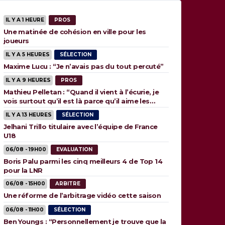
IL Y A 1 HEURE
PROS
Une matinée de cohésion en ville pour les
joueurs
IL Y A 5 HEURES
SÉLECTION
Maxime Lucu : “Je n’avais pas du tout percuté”
IL Y A 9 HEURES
PROS
Mathieu Pelletan : “Quand il vient à l’écurie, je
vois surtout qu’il est là parce qu’il aime les
animaux”
IL Y A 13 HEURES
SÉLECTION
Jelhani Trillo titulaire avec l’équipe de France
U18
06/08 - 19H00
EVALUATION
Boris Palu parmi les cinq meilleurs 4 de Top 14
pour la LNR
06/08 - 15H00
ARBITRE
Une réforme de l’arbitrage vidéo cette saison
06/08 - 11H00
SÉLECTION
Ben Youngs : “Personnellement je trouve que la