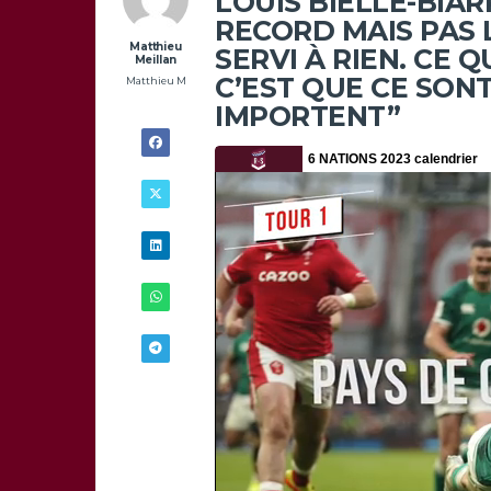
LOUIS BIELLE-BIARR
RECORD MAIS PAS L
Matthieu
SERVI À RIEN. CE 
Meillan
C’EST QUE CE SONT
Matthieu M
IMPORTENT”
16/03 -
18H00