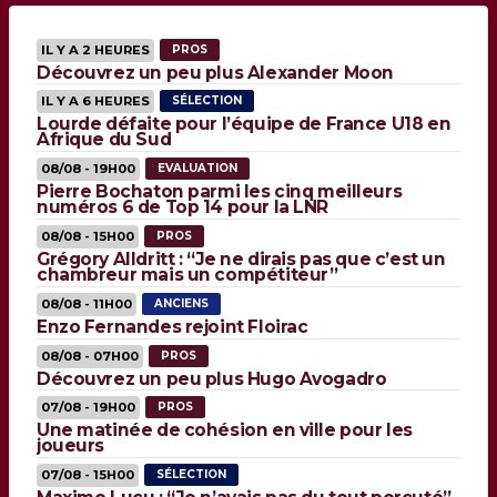
IL Y A 2 HEURES
PROS
Découvrez un peu plus Alexander Moon
IL Y A 6 HEURES
SÉLECTION
Lourde défaite pour l’équipe de France U18 en
Afrique du Sud
08/08 - 19H00
EVALUATION
Pierre Bochaton parmi les cinq meilleurs
numéros 6 de Top 14 pour la LNR
08/08 - 15H00
PROS
Grégory Alldritt : “Je ne dirais pas que c’est un
chambreur mais un compétiteur”
08/08 - 11H00
ANCIENS
Enzo Fernandes rejoint Floirac
08/08 - 07H00
PROS
Découvrez un peu plus Hugo Avogadro
07/08 - 19H00
PROS
Une matinée de cohésion en ville pour les
joueurs
07/08 - 15H00
SÉLECTION