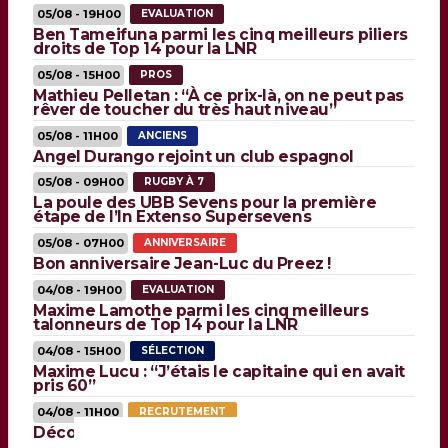
05/08 - 19H00
EVALUATION
Ben Tameifuna parmi les cinq meilleurs piliers
droits de Top 14 pour la LNR
05/08 - 15H00
PROS
Mathieu Pelletan : “À ce prix-là, on ne peut pas
rêver de toucher du très haut niveau”
05/08 - 11H00
ANCIENS
Angel Durango rejoint un club espagnol
05/08 - 09H00
RUGBY À 7
La poule des UBB Sevens pour la première
étape de l’In Extenso Supersevens
05/08 - 07H00
ANNIVERSAIRE
Bon anniversaire Jean-Luc du Preez !
04/08 - 19H00
EVALUATION
Maxime Lamothe parmi les cinq meilleurs
talonneurs de Top 14 pour la LNR
04/08 - 15H00
SÉLECTION
Maxime Lucu : “J’étais le capitaine qui en avait
pris 60”
04/08 - 11H00
RECRUTEMENT
Découvrez un peu plus Tom Willis