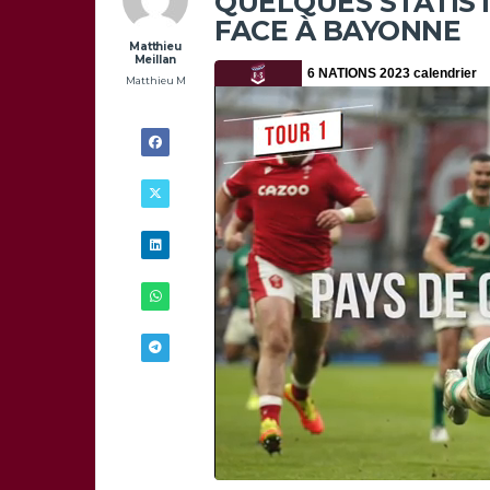
QUELQUES STATIS
FACE À BAYONNE
Matthieu
Meillan
Matthieu M
14/05 -
15H00