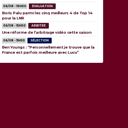
06/08 - 19H00
EVALUATION
Boris Palu parmi les cinq meilleurs 4 de Top 14
pour la LNR
06/08 - 15H00
ARBITRE
Une réforme de l’arbitrage vidéo cette saison
06/08 - 11H00
SÉLECTION
Ben Youngs : “Personnellement je trouve que la
France est parfois meilleure avec Lucu”