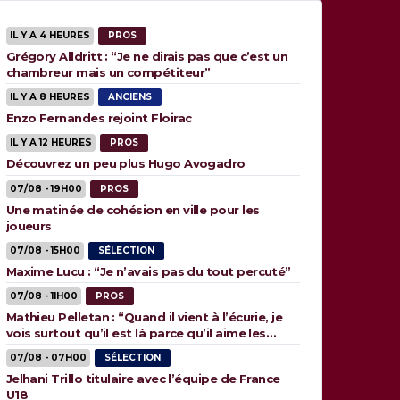
IL Y A 4 HEURES
PROS
Grégory Alldritt : “Je ne dirais pas que c’est un
chambreur mais un compétiteur”
IL Y A 8 HEURES
ANCIENS
Enzo Fernandes rejoint Floirac
IL Y A 12 HEURES
PROS
Découvrez un peu plus Hugo Avogadro
07/08 - 19H00
PROS
Une matinée de cohésion en ville pour les
joueurs
07/08 - 15H00
SÉLECTION
Maxime Lucu : “Je n’avais pas du tout percuté”
07/08 - 11H00
PROS
Mathieu Pelletan : “Quand il vient à l’écurie, je
vois surtout qu’il est là parce qu’il aime les
animaux”
07/08 - 07H00
SÉLECTION
Jelhani Trillo titulaire avec l’équipe de France
U18