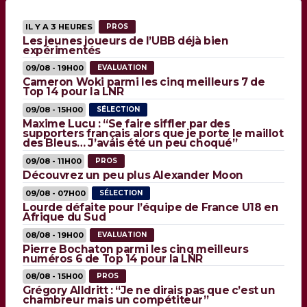
IL Y A 3 HEURES
PROS
Les jeunes joueurs de l’UBB déjà bien
expérimentés
09/08 - 19H00
EVALUATION
Cameron Woki parmi les cinq meilleurs 7 de
Top 14 pour la LNR
09/08 - 15H00
SÉLECTION
Maxime Lucu : “Se faire siffler par des
supporters français alors que je porte le maillot
des Bleus… J’avais été un peu choqué”
09/08 - 11H00
PROS
Découvrez un peu plus Alexander Moon
09/08 - 07H00
SÉLECTION
Lourde défaite pour l’équipe de France U18 en
Afrique du Sud
08/08 - 19H00
EVALUATION
Pierre Bochaton parmi les cinq meilleurs
numéros 6 de Top 14 pour la LNR
08/08 - 15H00
PROS
Grégory Alldritt : “Je ne dirais pas que c’est un
chambreur mais un compétiteur”