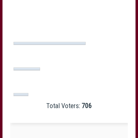
L. Marti fait bien de le recadrer, il s'agit d'un
professionnel, tant pis si on le perd
(63%, 447
Votes)
Ce n'est que de la com', L. Marti fera tout pour
le prolonger
(23%, 164 Votes)
Peu importe, Met' doit être prolongé coût que
coût
(13%, 95 Votes)
Total Voters:
706