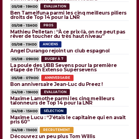
05/08 - 19H00
EVALUATION
Ben Tameifuna parmi les cinq meilleurs piliers
droits de Top 14 pour la LNR
05/08 - 15H00
PROS
Mathieu Pelletan : “À ce prix-là, on ne peut pas
rêver de toucher du très haut niveau”
05/08 - 11H00
ANCIENS
Angel Durango rejoint un club espagnol
05/08 - 09H00
RUGBY À 7
La poule des UBB Sevens pour la première
étape de l’In Extenso Supersevens
05/08 - 07H00
ANNIVERSAIRE
Bon anniversaire Jean-Luc du Preez !
04/08 - 19H00
EVALUATION
Maxime Lamothe parmi les cinq meilleurs
talonneurs de Top 14 pour la LNR
04/08 - 15H00
SÉLECTION
Maxime Lucu : “J’étais le capitaine qui en avait
pris 60”
04/08 - 11H00
RECRUTEMENT
Découvrez un peu plus Tom Willis