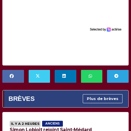
BRÈVES
Plus de brèves
IL Y A 2 HEURES
ANCIENS
Simon Lobjoit rejoint Saint-Médard