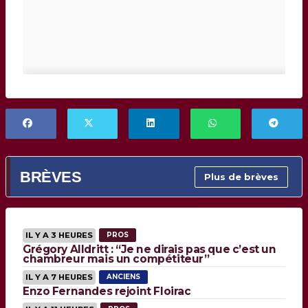
BRÈVES
Plus de brèves
IL Y A 3 HEURES
PROS
Grégory Alldritt : “Je ne dirais pas que c’est un
chambreur mais un compétiteur”
IL Y A 7 HEURES
ANCIENS
Enzo Fernandes rejoint Floirac