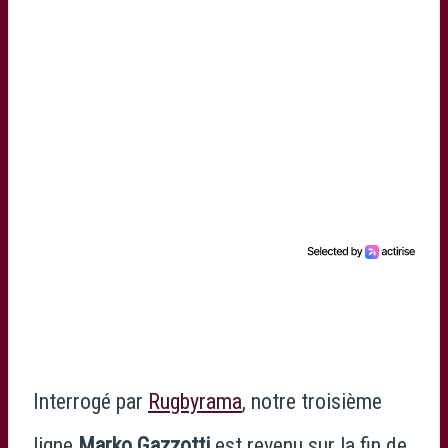
Interrogé par
Rugbyrama
, notre troisième
ligne
Marko Gazzotti
est revenu sur la fin de