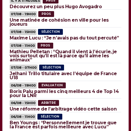
IL Y A 11 HEURES
PROS
Découvrez un peu plus Hugo Avogadro
07/08 - 19H00
PROS
Une matinée de cohésion en ville pour les
joueurs
07/08 - 15H00
SÉLECTION
Maxime Lucu : “Je n’avais pas du tout percuté”
07/08 - 11H00
PROS
Mathieu Pelletan : “Quand il vient à l’écurie, je
vois surtout qu’il est là parce qu’il aime les
animaux”
07/08 - 07H00
SÉLECTION
Jelhani Trillo titulaire avec l’équipe de France
U18
06/08 - 19H00
EVALUATION
Boris Palu parmi les cinq meilleurs 4 de Top 14
pour la LNR
06/08 - 15H00
ARBITRE
Une réforme de l’arbitrage vidéo cette saison
06/08 - 11H00
SÉLECTION
Ben Youngs : “Personnellement je trouve que
la France est parfois meilleure avec Lucu”