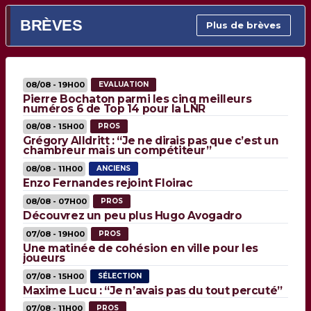
BRÈVES
Plus de brèves
08/08 - 19H00
EVALUATION
Pierre Bochaton parmi les cinq meilleurs
numéros 6 de Top 14 pour la LNR
08/08 - 15H00
PROS
Grégory Alldritt : “Je ne dirais pas que c’est un
chambreur mais un compétiteur”
08/08 - 11H00
ANCIENS
Enzo Fernandes rejoint Floirac
08/08 - 07H00
PROS
Découvrez un peu plus Hugo Avogadro
07/08 - 19H00
PROS
Une matinée de cohésion en ville pour les
joueurs
07/08 - 15H00
SÉLECTION
Maxime Lucu : “Je n’avais pas du tout percuté”
07/08 - 11H00
PROS