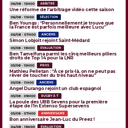
06/08 - 15H00
ARBITRE
Une réforme de l’arbitrage vidéo cette saison
06/08 - 11H00
SÉLECTION
Ben Youngs : “Personnellement je trouve que
la France est parfois meilleure avec Lucu”
06/08 - 07H00
ANCIENS
Simon Lobjoit rejoint Saint-Médard
05/08 - 19H00
EVALUATION
Ben Tameifuna parmi les cinq meilleurs piliers
droits de Top 14 pour la LNR
05/08 - 15H00
PROS
Mathieu Pelletan : “À ce prix-là, on ne peut pas
rêver de toucher du très haut niveau”
05/08 - 11H00
ANCIENS
Angel Durango rejoint un club espagnol
05/08 - 09H00
RUGBY À 7
La poule des UBB Sevens pour la première
étape de l’In Extenso Supersevens
05/08 - 07H00
ANNIVERSAIRE
Bon anniversaire Jean-Luc du Preez !
04/08 - 19H00
EVALUATION