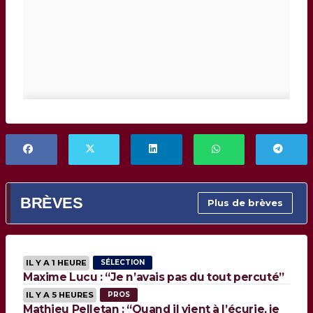
BRÈVES
Plus de brèves
IL Y A 1 HEURE
SÉLECTION
Maxime Lucu : “Je n’avais pas du tout percuté”
IL Y A 5 HEURES
PROS
Mathieu Pelletan : “Quand il vient à l’écurie, je