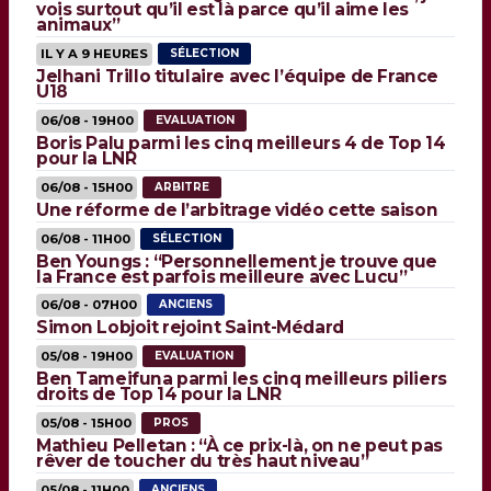
vois surtout qu’il est là parce qu’il aime les
animaux”
IL Y A 9 HEURES
SÉLECTION
Jelhani Trillo titulaire avec l’équipe de France
U18
06/08 - 19H00
EVALUATION
Boris Palu parmi les cinq meilleurs 4 de Top 14
pour la LNR
06/08 - 15H00
ARBITRE
Une réforme de l’arbitrage vidéo cette saison
06/08 - 11H00
SÉLECTION
Ben Youngs : “Personnellement je trouve que
la France est parfois meilleure avec Lucu”
06/08 - 07H00
ANCIENS
Simon Lobjoit rejoint Saint-Médard
05/08 - 19H00
EVALUATION
Ben Tameifuna parmi les cinq meilleurs piliers
droits de Top 14 pour la LNR
05/08 - 15H00
PROS
Mathieu Pelletan : “À ce prix-là, on ne peut pas
rêver de toucher du très haut niveau”
05/08 - 11H00
ANCIENS