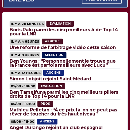
IL Y A 28 MINUTES
EVALUATION
Boris Palu parmi les cinq meilleurs 4 de Top 14
pour la LNR
IL Y A 4 HEURES
ARBITRE
Une réforme de l’arbitrage vidéo cette saison
IL Y A 8 HEURES
SÉLECTION
Ben Youngs : “Personnellement je trouve que
la France est parfois meilleure avec Lucu”
IL Y A 12 HEURES
ANCIENS
Simon Lobjoit rejoint Saint-Médard
05/08 - 19H00
EVALUATION
Ben Tameifuna parmi les cinq meilleurs piliers
droits de Top 14 pour la LNR
05/08 - 15H00
PROS
Mathieu Pelletan : “À ce prix-là, on ne peut pas
rêver de toucher du très haut niveau”
05/08 - 11H00
ANCIENS
Angel Durango rejoint un club espagnol