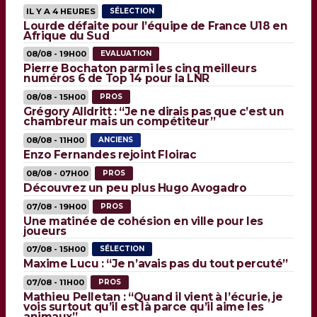
IL Y A 4 HEURES
SÉLECTION
Lourde défaite pour l’équipe de France U18 en
Afrique du Sud
08/08 - 19H00
EVALUATION
Pierre Bochaton parmi les cinq meilleurs
numéros 6 de Top 14 pour la LNR
08/08 - 15H00
PROS
Grégory Alldritt : “Je ne dirais pas que c’est un
chambreur mais un compétiteur”
08/08 - 11H00
ANCIENS
Enzo Fernandes rejoint Floirac
08/08 - 07H00
PROS
Découvrez un peu plus Hugo Avogadro
07/08 - 19H00
PROS
Une matinée de cohésion en ville pour les
joueurs
07/08 - 15H00
SÉLECTION
Maxime Lucu : “Je n’avais pas du tout percuté”
07/08 - 11H00
PROS
Mathieu Pelletan : “Quand il vient à l’écurie, je
vois surtout qu’il est là parce qu’il aime les
animaux”