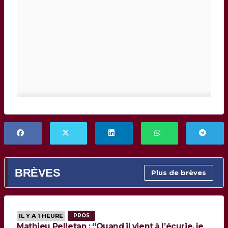
BRÈVES
Plus de brèves
IL Y A 1 HEURE
PROS
Mathieu Pelletan : “Quand il vient à l’écurie, je