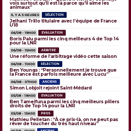
vois surtout qu’il est là parce qu’il aime les
animaux”
IL Y A 5 HEURES
SÉLECTION
Jelhani Trillo titulaire avec l’équipe de France
U18
06/08 - 19H00
EVALUATION
Boris Palu parmi les cinq meilleurs 4 de Top 14
pour la LNR
06/08 - 15H00
ARBITRE
Une réforme de l’arbitrage vidéo cette saison
06/08 - 11H00
SÉLECTION
Ben Youngs : “Personnellement je trouve que
la France est parfois meilleure avec Lucu”
06/08 - 07H00
ANCIENS
Simon Lobjoit rejoint Saint-Médard
05/08 - 19H00
EVALUATION
Ben Tameifuna parmi les cinq meilleurs piliers
droits de Top 14 pour la LNR
05/08 - 15H00
PROS
Mathieu Pelletan : “À ce prix-là, on ne peut pas
rêver de toucher du très haut niveau”
ANCIENS