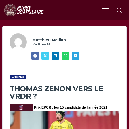
RUGBY
SCAPULAIRE
Ouvrir
le
menu
Matthieu Meillan
Matthieu M
ANCIENS
THOMAS ZENON VERS LE
VRDR ?