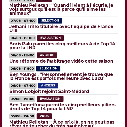
Mathieu Pelletan : “Quand il vient à l’écurie, je
vois surtout qu’il est là parce qu’il aime les
animaux”
07/08 - 07H00
SÉLECTION
Jelhani Trillo titulaire avec l’équipe de France
U18
06/08 - 19H00
EVALUATION
Boris Palu parmi les cinq meilleurs 4 de Top 14
pour la LNR
06/08 - 15H00
ARBITRE
Une réforme de l’arbitrage vidéo cette saison
06/08 - 11H00
SÉLECTION
Ben Youngs : “Personnellement je trouve que
la France est parfois meilleure avec Lucu”
06/08 - 07H00
ANCIENS
Simon Lobjoit rejoint Saint-Médard
05/08 - 19H00
EVALUATION
Ben Tameifuna parmi les cinq meilleurs piliers
droits de Top 14 pour la LNR
05/08 - 15H00
PROS
Mathieu Pelletan : “À ce prix-là, on ne peut pas
rêver de toucher du très haut niveau”