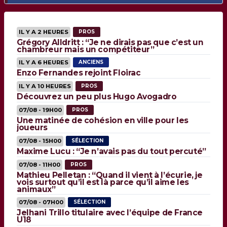
IL Y A 2 HEURES
PROS
Grégory Alldritt : “Je ne dirais pas que c’est un
chambreur mais un compétiteur”
IL Y A 6 HEURES
ANCIENS
Enzo Fernandes rejoint Floirac
IL Y A 10 HEURES
PROS
Découvrez un peu plus Hugo Avogadro
07/08 - 19H00
PROS
Une matinée de cohésion en ville pour les
joueurs
07/08 - 15H00
SÉLECTION
Maxime Lucu : “Je n’avais pas du tout percuté”
07/08 - 11H00
PROS
Mathieu Pelletan : “Quand il vient à l’écurie, je
vois surtout qu’il est là parce qu’il aime les
animaux”
07/08 - 07H00
SÉLECTION
Jelhani Trillo titulaire avec l’équipe de France
U18