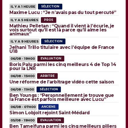
IL Y A 1 HEURE
SÉLECTION
Maxime Lucu : “Je n’avais pas du tout percuté”
IL Y A 5 HEURES
PROS
Mathieu Pelletan : “Quand il vient à l’écurie, je
vois surtout qu’il est là parce qu’il aime les
animaux”
IL Y A 9 HEURES
SÉLECTION
Jelhani Trillo titulaire avec l’équipe de France
U18
06/08 - 19H00
EVALUATION
Boris Palu parmi les cinq meilleurs 4 de Top 14
pour la LNR
06/08 - 15H00
ARBITRE
Une réforme de l’arbitrage vidéo cette saison
06/08 - 11H00
SÉLECTION
Ben Youngs : “Personnellement je trouve que
la France est parfois meilleure avec Lucu”
06/08 - 07H00
ANCIENS
Simon Lobjoit rejoint Saint-Médard
05/08 - 19H00
EVALUATION
Ben Tameifuna parmi les cinq meilleurs piliers