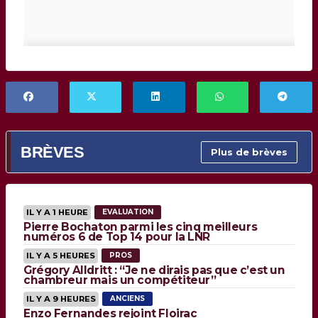
BRÈVES
Plus de brèves
IL Y A 1 HEURE
EVALUATION
Pierre Bochaton parmi les cinq meilleurs
numéros 6 de Top 14 pour la LNR
IL Y A 5 HEURES
PROS
Grégory Alldritt : “Je ne dirais pas que c’est un
chambreur mais un compétiteur”
IL Y A 9 HEURES
ANCIENS
Enzo Fernandes rejoint Floirac