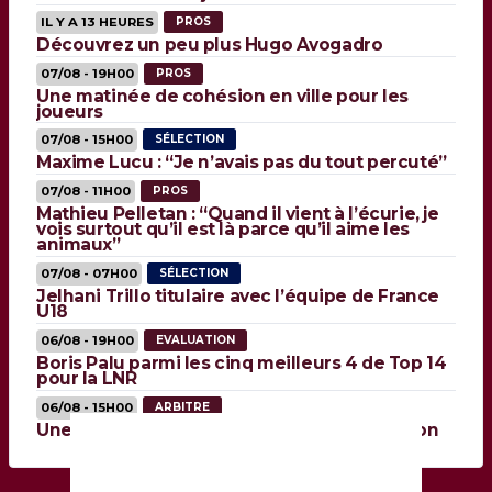
IL Y A 13 HEURES
PROS
Découvrez un peu plus Hugo Avogadro
07/08 - 19H00
PROS
Une matinée de cohésion en ville pour les
joueurs
07/08 - 15H00
SÉLECTION
Maxime Lucu : “Je n’avais pas du tout percuté”
07/08 - 11H00
PROS
Mathieu Pelletan : “Quand il vient à l’écurie, je
vois surtout qu’il est là parce qu’il aime les
animaux”
07/08 - 07H00
SÉLECTION
Jelhani Trillo titulaire avec l’équipe de France
U18
06/08 - 19H00
EVALUATION
Boris Palu parmi les cinq meilleurs 4 de Top 14
pour la LNR
06/08 - 15H00
ARBITRE
Une réforme de l’arbitrage vidéo cette saison