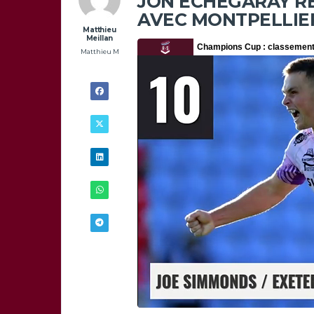
JON ECHEGARAY R
AVEC MONTPELLIE
Matthieu
Meillan
Matthieu M
22/05 -
23H00