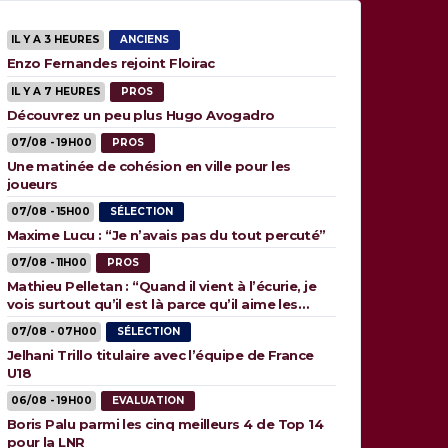
IL Y A 3 HEURES
ANCIENS
Enzo Fernandes rejoint Floirac
IL Y A 7 HEURES
PROS
Découvrez un peu plus Hugo Avogadro
07/08 - 19H00
PROS
Une matinée de cohésion en ville pour les
joueurs
07/08 - 15H00
SÉLECTION
Maxime Lucu : “Je n’avais pas du tout percuté”
07/08 - 11H00
PROS
Mathieu Pelletan : “Quand il vient à l’écurie, je
vois surtout qu’il est là parce qu’il aime les
animaux”
07/08 - 07H00
SÉLECTION
Jelhani Trillo titulaire avec l’équipe de France
U18
06/08 - 19H00
EVALUATION
Boris Palu parmi les cinq meilleurs 4 de Top 14
pour la LNR