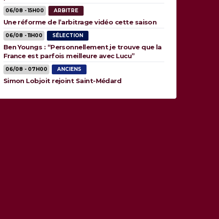
06/08 - 15H00
ARBITRE
Une réforme de l’arbitrage vidéo cette saison
06/08 - 11H00
SÉLECTION
Ben Youngs : “Personnellement je trouve que la
France est parfois meilleure avec Lucu”
06/08 - 07H00
ANCIENS
Simon Lobjoit rejoint Saint-Médard