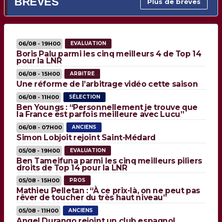
BRÈVES
Plus de brèves
06/08 - 19H00
EVALUATION
Boris Palu parmi les cinq meilleurs 4 de Top 14
pour la LNR
06/08 - 15H00
ARBITRE
Une réforme de l’arbitrage vidéo cette saison
06/08 - 11H00
SÉLECTION
Ben Youngs : “Personnellement je trouve que
la France est parfois meilleure avec Lucu”
06/08 - 07H00
ANCIENS
Simon Lobjoit rejoint Saint-Médard
05/08 - 19H00
EVALUATION
Ben Tameifuna parmi les cinq meilleurs piliers
droits de Top 14 pour la LNR
05/08 - 15H00
PROS
Mathieu Pelletan : “À ce prix-là, on ne peut pas
rêver de toucher du très haut niveau”
05/08 - 11H00
ANCIENS
Angel Durango rejoint un club espagnol