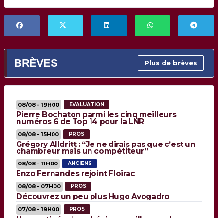
BRÈVES
Plus de brèves
08/08 - 19H00
EVALUATION
Pierre Bochaton parmi les cinq meilleurs
numéros 6 de Top 14 pour la LNR
08/08 - 15H00
PROS
Grégory Alldritt : “Je ne dirais pas que c’est un
chambreur mais un compétiteur”
08/08 - 11H00
ANCIENS
Enzo Fernandes rejoint Floirac
08/08 - 07H00
PROS
Découvrez un peu plus Hugo Avogadro
07/08 - 19H00
PROS